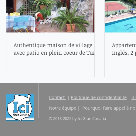
Authentique maison de village
Apparteme
avec patio en plein coeur de Tunte
Inglés, 2
: 189 000 €
de tout
Contact
|
Politique de confidentialité
|
B
Notre équipe
|
Pourquoi faire appel à no
© 2018-2022 by Ici Gran Canaria