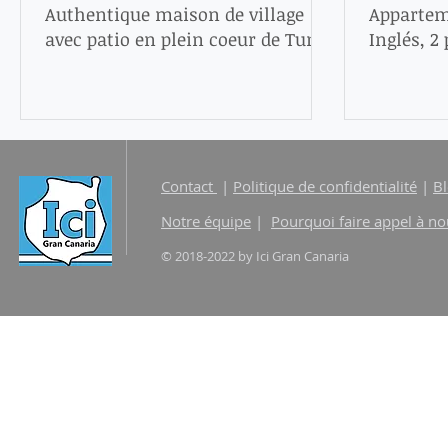
Authentique maison de village
Apparteme
avec patio en plein coeur de Tunte
Inglés, 2
: 189 000 €
de tout
Contact
|
Politique de confidentialité
|
B
Notre équipe
|
Pourquoi faire appel à no
© 2018-2022 by Ici Gran Canaria